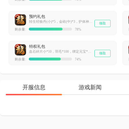
预约礼包
转生经验丹(小)*5，金砖(中)*3，护体神丹(初级)*5，小型功勋卷*5
领取
剩余量:
78%
特权礼包
血石碎片小*10，羽毛*100，绑定元宝*1W
领取
剩余量:
74%
开服信息
游戏新闻