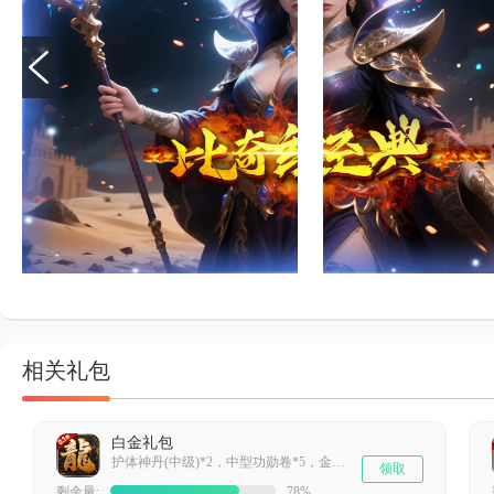
相关礼包
白金礼包
护体神丹(中级)*2，中型功勋卷*5，金砖(中)*5，二级宝石宝箱*3
领取
剩余量:
78%