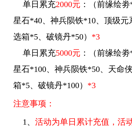
单日累充
2
000元
：
（
前缘绘劵
星石*40、神兵陨铁*10、顶级元
选箱*5、破镜丹*50
）
*3
单日累充
5
0
00元
：
（
前缘绘劵
星石*100、神兵陨铁*50、天命
箱*5、破镜丹*100
）
*3
注意事项：
1、
活动为单日累计充值，
活