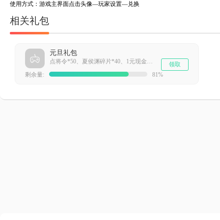
使用方式：游戏主界面点击头像—玩家设置—兑换
相关礼包
元旦礼包
点将令*50、夏侯渊碎片*40、1元现金卡*99
领取
剩余量:
81%