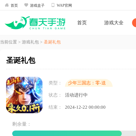



首页
游戏盒子
WAP官网
首页
游戏大全
当前位置
>
游戏礼包
>
圣诞礼包
圣诞礼包
类型：
少年三国志：零-送
满星神将
状态：
活动进行中
结束：
2024-12-22 00:00:00
剩余量：